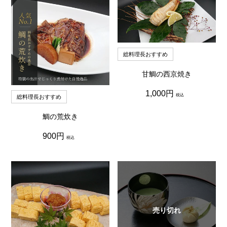
総料理長おすすめ
甘鯛の西京焼き
通
1,000円
税込
総料理長おすすめ
常
価
格
鯛の荒炊き
通
900円
税込
常
価
格
売り切れ