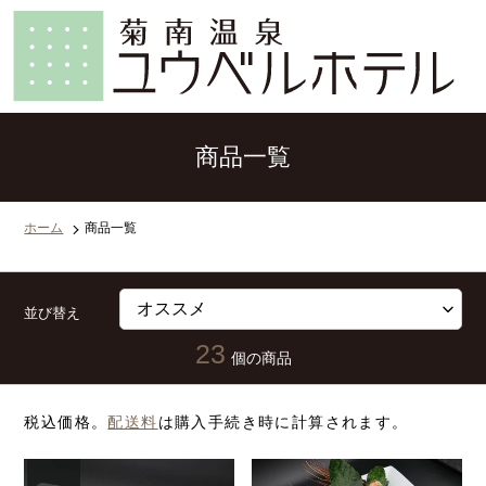
コ
ン
テ
ン
ツ
に
ス
キ
ッ
商品一覧
プ
す
る
ホーム
商品一覧
並び替え
23
個の商品
税込価格。
配送料
は購入手続き時に計算されます。