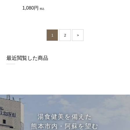
価
通
1,080円
格
税込
常
価
格
1
2
>
最近閲覧した商品
湯食健美を備えた
熊本市内・阿蘇を望む