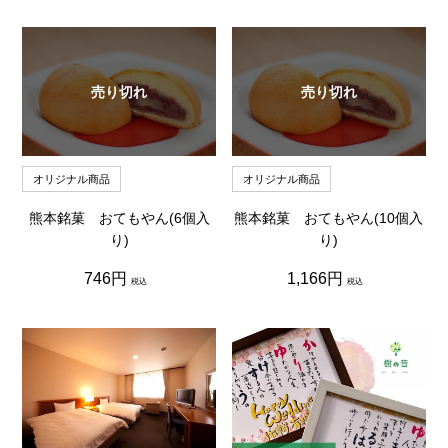
価
価
格
格
売り切れ
売り切れ
オリジナル商品
オリジナル商品
熊本銘菓 おてもやん(6個入
熊本銘菓 おてもやん(10個入
り)
り)
通
通
746円
1,166円
税込
税込
常
常
価
価
格
格