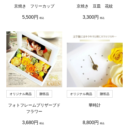
京焼き フリーカップ
京焼き 豆皿 花紋
通
通
5,500円
3,300円
税込
税込
常
常
価
価
格
格
オリジナル商品
贈答品
オリジナル商品
贈答品
フォトフレームプリザーブド
華時計
フラワー
通
通
3,680円
8,800円
税込
税込
常
常