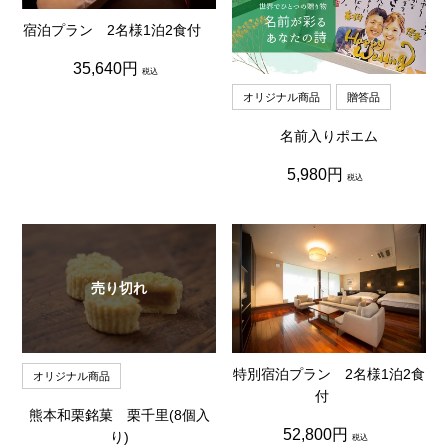
宿泊プラン 2名様1泊2食付
通
35,640円
税込
常
価
オリジナル商品
贈答品
格
名前入りポエム
通
5,980円
税込
常
価
格
売り切れ
特別宿泊プラン 2名様1泊2食
オリジナル商品
付
熊本和栗銘菓 栗千里(8個入
通
52,800円
り)
税込
常