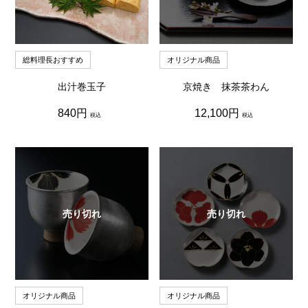
総料理長おすすめ
オリジナル商品
出汁巻玉子
京焼き 抹茶茶わん
通
通
840円
12,100円
税込
税込
常
常
価
価
格
格
売り切れ
売り切れ
オリジナル商品
オリジナル商品