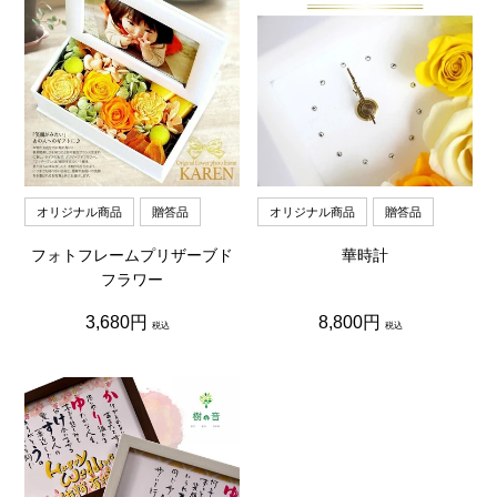
オリジナル商品
贈答品
オリジナル商品
贈答品
フォトフレームプリザーブド
華時計
フラワー
通
通
3,680円
8,800円
税込
税込
常
常
価
価
格
格