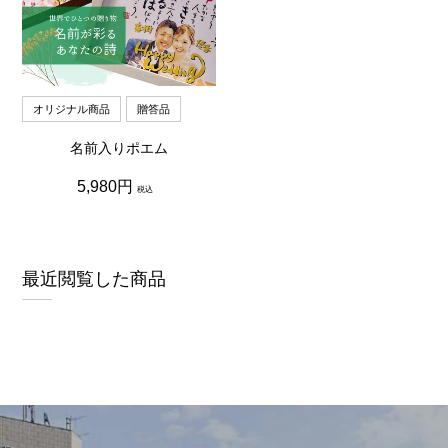
オリジナル商品
贈答品
名前入りポエム
通
5,980円
税込
常
価
格
最近閲覧した商品