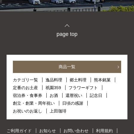
page top
商品一覧
カテゴリ一覧
逸品料理
郷土料理
熊本銘菓
定番のお土産
祇園359
フラワーギフト
宿泊券・食事券
お酒
還暦祝い
記念日
創立・創業・周年祝い
日頃の感謝
お祝いのお返し
上田珈琲
ご利用ガイド
お知らせ
お問い合わせ
利用規約