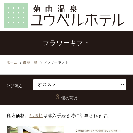
コ
ン
テ
ン
ツ
に
ス
キ
ッ
フラワーギフト
プ
す
る
ホーム
商品一覧
フラワーギフト
並び替え
3
個の商品
税込価格。
配送料
は購入手続き時に計算されます。