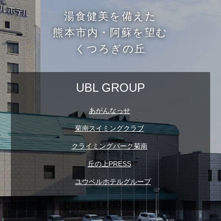
湯食健美を備えた
熊本市内・阿蘇を望む
くつろぎの丘
あがんなっせ
菊南スイミングクラブ
クライミングパーク菊南
丘の上PRESS
ユウベルホテルグループ